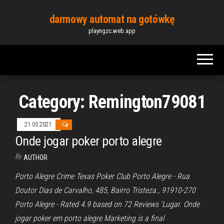
Skip
darmowy automat na gotówkę
to
playngzc.web.app
the
content
Category: Remington79081
21.05.2021
Onde jogar poker porto alegre
By
AUTHOR
Porto Alegre Crime Texas Poker Club Porto Alegre - Rua
Doutor Dias de Carvalho, 485, Bairro Tristeza., 91910-270
Porto Alegre - Rated 4.9 based on 72 Reviews 'Lugar. Onde
jogar poker em porto alegre Marketing is a final