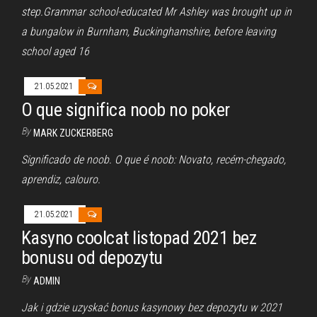
step.Grammar school-educated Mr Ashley was brought up in
a bungalow in Burnham, Buckinghamshire, before leaving
school aged 16
21.05.2021
O que significa noob no poker
By
MARK ZUCKERBERG
Significado de noob. O que é noob: Novato, recém-chegado,
aprendiz, calouro.
21.05.2021
Kasyno coolcat listopad 2021 bez
bonusu od depozytu
By
ADMIN
Jak i gdzie uzyskać bonus kasynowy bez depozytu w 2021