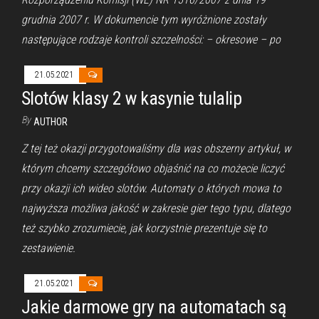
grudnia 2007 r. W dokumencie tym wyróżnione zostały
następujące rodzaje kontroli szczelności: – okresowe – po
21.05.2021
Slotów klasy 2 w kasynie tulalip
By
AUTHOR
Z tej też okazji przygotowaliśmy dla was obszerny artykuł, w
którym chcemy szczegółowo objaśnić na co możecie liczyć
przy okazji ich wideo slotów. Automaty o których mowa to
najwyższa możliwa jakość w zakresie gier tego typu, dlatego
też szybko zrozumiecie, jak korzystnie prezentuje się to
zestawienie.
21.05.2021
Jakie darmowe gry na automatach są