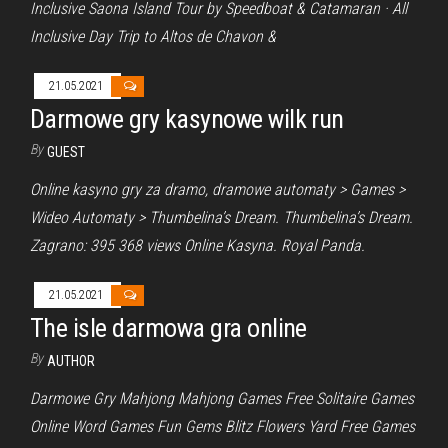
Inclusive Saona Island Tour by Speedboat & Catamaran · All
Inclusive Day Trip to Altos de Chavon &
21.05.2021
Darmowe gry kasynowe wilk run
By
GUEST
Online kasyno gry za dramo, dramowe automaty > Games >
Wideo Automaty > Thumbelina’s Dream. Thumbelina’s Dream.
Zagrano: 395 368 views Online Kasyna. Royal Panda.
21.05.2021
The isle darmowa gra online
By
AUTHOR
Darmowe Gry Mahjong Mahjong Games Free Solitaire Games
Online Word Games Fun Gems Blitz Flowers Yard Free Games