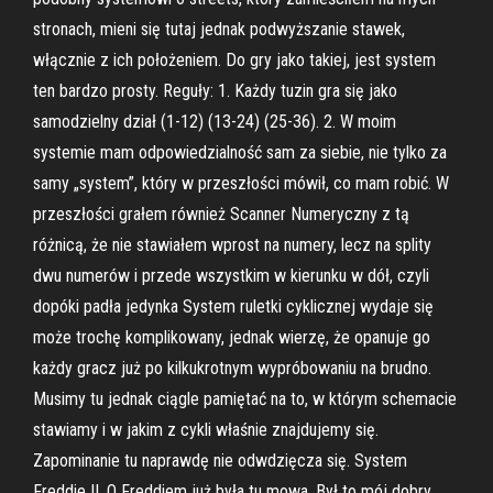
stronach, mieni się tutaj jednak podwyższanie stawek,
włącznie z ich położeniem. Do gry jako takiej, jest system
ten bardzo prosty. Reguły: 1. Każdy tuzin gra się jako
samodzielny dział (1-12) (13-24) (25-36). 2. W moim
systemie mam odpowiedzialność sam za siebie, nie tylko za
samy „system”, który w przeszłości mówił, co mam robić. W
przeszłości grałem również Scanner Numeryczny z tą
różnicą, że nie stawiałem wprost na numery, lecz na splity
dwu numerów i przede wszystkim w kierunku w dół, czyli
dopóki padła jedynka System ruletki cyklicznej wydaje się
może trochę komplikowany, jednak wierzę, że opanuje go
każdy gracz już po kilkukrotnym wypróbowaniu na brudno.
Musimy tu jednak ciągle pamiętać na to, w którym schemacie
stawiamy i w jakim z cykli właśnie znajdujemy się.
Zapominanie tu naprawdę nie odwdzięcza się. System
Freddie II. O Freddiem już była tu mowa. Był to mój dobry