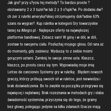
Jak gra? przy u?yciu tej metody? To bardzo proste ?
obstawiamy 2 z 3 tuzin?w lub 2 z 3 s?upk?w. Po dodaniu dw?
ch zer z ruletki ameryka?skiej otrzymujemy dok?adnie 63%
szans na wygran?. Kup ruletka w kategorii Gry towarzyskie
taniej na Allegro.pl - Najlepsze oferty na największej
platformie handlowej. Zobacz sam! W górę i w dół, w dół,
zostaw to swojemu ciału. Posłuchaj mojego głosu. Od rana aż
do momenty, gdy zaśniesz. Wyduszę to z siebie moimi
gorącymi ustami. Zamknij te swoje zimne usta. Klaszcz,
klaszcz, po prostu ciesz się tym. Wypowiadaj moje imię
Letras de canciones Systemy gry w ruletkę . Błędem nowych
graczy, którzy próbują swoich sił w ruletce, jest niewiedza i
brak doświadczenia. Bo to zwykle na początku przegrywa się
najwięcej i najłatwiej. Brak rozeznania w metodach gry i słaba
świadomość systemów, przyczynia się do tego, że gramy
bez głowy, polegając jedynie na kilku zdaniach Gracze mają