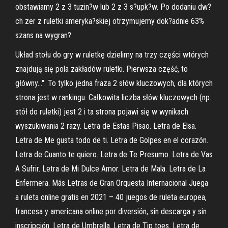
obstawiamy 2 z 3 tuzin?w lub 2 z 3 s?upk?w. Po dodaniu dw?
ch zer z ruletki ameryka?skiej otrzymujemy dok?adnie 63%
szans na wygran?.
Układ stołu do gry w ruletkę dzielimy na trzy części wtórych
znajdują się pola zakładów ruletki. Pierwsza część, to
główny…". To tylko jedna fraza 2 słów kluczowych, dla których
strona jest w rankingu. Całkowita liczba słów kluczowych (np.
stół do ruletki) jest 2 i ta strona pojawi się w wynikach
wyszukiwania 2 razy. Letra de Estas Pisao. Letra de Elsa.
Letra de Me gusta todo de ti. Letra de Golpes en el corazón.
Letra de Cuanto te quiero. Letra de Te Presumo. Letra de Vas
A Sufrir. Letra de Mi Dulce Amor. Letra de Mala. Letra de La
Enfermera. Más Letras de Gran Orquesta Internacional Juega
a ruleta online gratis en 2021 – 40 juegos de ruleta europea,
francesa y americana online por diversión, sin descarga y sin
inscripción. Letra de Umbrella. Letra de Tip toes. Letra de