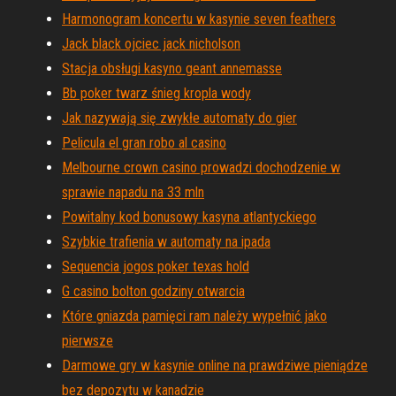
Harmonogram koncertu w kasynie seven feathers
Jack black ojciec jack nicholson
Stacja obsługi kasyno geant annemasse
Bb poker twarz śnieg kropla wody
Jak nazywają się zwykłe automaty do gier
Pelicula el gran robo al casino
Melbourne crown casino prowadzi dochodzenie w
sprawie napadu na 33 mln
Powitalny kod bonusowy kasyna atlantyckiego
Szybkie trafienia w automaty na ipada
Sequencia jogos poker texas hold
G casino bolton godziny otwarcia
Które gniazda pamięci ram należy wypełnić jako
pierwsze
Darmowe gry w kasynie online na prawdziwe pieniądze
bez depozytu w kanadzie