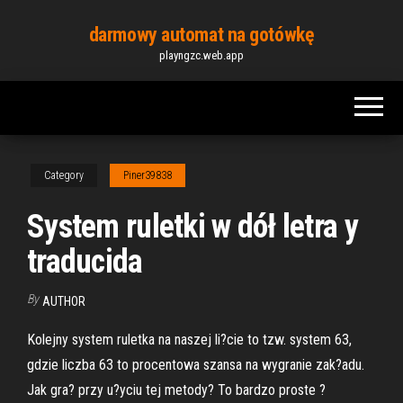
Skip
darmowy automat na gotówkę
to
playngzc.web.app
the
content
Category
Piner39838
System ruletki w dół letra y
traducida
By
AUTHOR
Kolejny system ruletka na naszej li?cie to tzw. system 63,
gdzie liczba 63 to procentowa szansa na wygranie zak?adu.
Jak gra? przy u?yciu tej metody? To bardzo proste ?