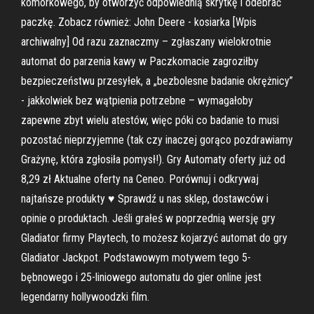
komórkowego, by otworzyć odpowiednią skrytkę i odebrać
paczkę. Zobacz również: John Deere - kosiarka [Wpis
archiwalny] Od razu zaznaczmy – zgłaszany wielokrotnie
automat do parzenia kawy w Paczkomacie zagroziłby
bezpieczeństwu przesyłek, a „bezbolesne badanie okrężnicy”
- jakkolwiek bez wątpienia potrzebne – wymagałoby
zapewne zbyt wielu atestów, więc póki co badanie to musi
pozostać nieprzyjemne (tak czy inaczej gorąco pozdrawiamy
Grażynę, która zgłosiła pomysł!). Gry Automaty oferty już od
8,29 zł Aktualne oferty na Ceneo. Porównuj i odkrywaj
najtańsze produkty ♥ Sprawdź u nas sklep, dostawców i
opinie o produktach. Jeśli grałeś w poprzednią wersję gry
Gladiator firmy Playtech, to możesz kojarzyć automat do gry
Gladiator Jackpot. Podstawowym motywem tego 5-
bębnowego i 25-liniowego automatu do gier online jest
legendarny hollywoodzki film.