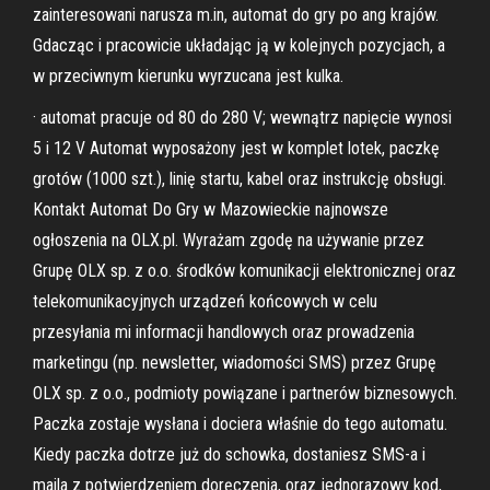
zainteresowani narusza m.in, automat do gry po ang krajów.
Gdacząc i pracowicie układając ją w kolejnych pozycjach, a
w przeciwnym kierunku wyrzucana jest kulka.
· automat pracuje od 80 do 280 V; wewnątrz napięcie wynosi
5 i 12 V Automat wyposażony jest w komplet lotek, paczkę
grotów (1000 szt.), linię startu, kabel oraz instrukcję obsługi.
Kontakt Automat Do Gry w Mazowieckie najnowsze
ogłoszenia na OLX.pl. Wyrażam zgodę na używanie przez
Grupę OLX sp. z o.o. środków komunikacji elektronicznej oraz
telekomunikacyjnych urządzeń końcowych w celu
przesyłania mi informacji handlowych oraz prowadzenia
marketingu (np. newsletter, wiadomości SMS) przez Grupę
OLX sp. z o.o., podmioty powiązane i partnerów biznesowych.
Paczka zostaje wysłana i dociera właśnie do tego automatu.
Kiedy paczka dotrze już do schowka, dostaniesz SMS-a i
maila z potwierdzeniem doręczenia, oraz jednorazowy kod,