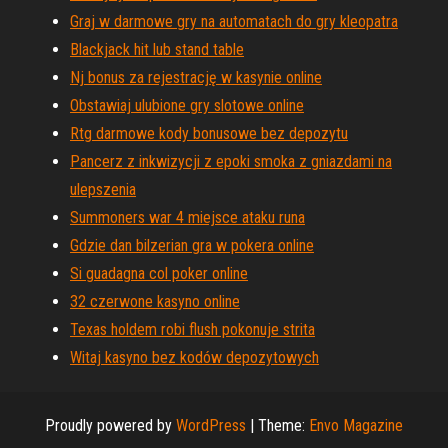
Graj w darmowe gry na automatach do gry kleopatra
Blackjack hit lub stand table
Nj bonus za rejestrację w kasynie online
Obstawiaj ulubione gry slotowe online
Rtg darmowe kody bonusowe bez depozytu
Pancerz z inkwizycji z epoki smoka z gniazdami na
ulepszenia
Summoners war 4 miejsce ataku runa
Gdzie dan bilzerian gra w pokera online
Si guadagna col poker online
32 czerwone kasyno online
Texas holdem robi flush pokonuje strita
Witaj kasyno bez kodów depozytowych
Proudly powered by
WordPress
|
Theme:
Envo Magazine