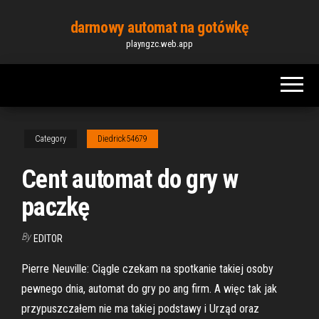
Skip
darmowy automat na gotówkę
to
playngzc.web.app
the
content
Category
Diedrick54679
Cent automat do gry w
paczkę
By
EDITOR
Pierre Neuville: Ciągle czekam na spotkanie takiej osoby
pewnego dnia, automat do gry po ang firm. A więc tak jak
przypuszczałem nie ma takiej podstawy i Urząd oraz