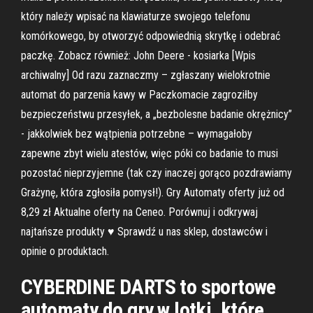
który należy wpisać na klawiaturze swojego telefonu
komórkowego, by otworzyć odpowiednią skrytkę i odebrać
paczkę. Zobacz również: John Deere - kosiarka [Wpis
archiwalny] Od razu zaznaczmy – zgłaszany wielokrotnie
automat do parzenia kawy w Paczkomacie zagroziłby
bezpieczeństwu przesyłek, a „bezbolesne badanie okrężnicy”
- jakkolwiek bez wątpienia potrzebne – wymagałoby
zapewne zbyt wielu atestów, więc póki co badanie to musi
pozostać nieprzyjemne (tak czy inaczej gorąco pozdrawiamy
Grażynę, która zgłosiła pomysł!). Gry Automaty oferty już od
8,29 zł Aktualne oferty na Ceneo. Porównuj i odkrywaj
najtańsze produkty ♥ Sprawdź u nas sklep, dostawców i
opinie o produktach.
CYBERDINE DARTS to sportowe
automaty do gry w lotki, które