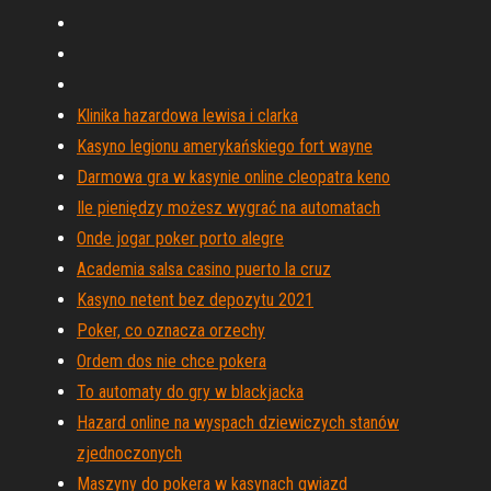
Klinika hazardowa lewisa i clarka
Kasyno legionu amerykańskiego fort wayne
Darmowa gra w kasynie online cleopatra keno
Ile pieniędzy możesz wygrać na automatach
Onde jogar poker porto alegre
Academia salsa casino puerto la cruz
Kasyno netent bez depozytu 2021
Poker, co oznacza orzechy
Ordem dos nie chce pokera
To automaty do gry w blackjacka
Hazard online na wyspach dziewiczych stanów
zjednoczonych
Maszyny do pokera w kasynach gwiazd