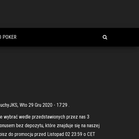
O POKER
chyJKS, Wto 29 Gru 2020 - 17:29 .
t je wybrać wedle przedstawionych przez nas 3
nusem bez depozytu, które znajduje się na naszej
zapisz do promocju przed Listopad 02 23:59 o CET