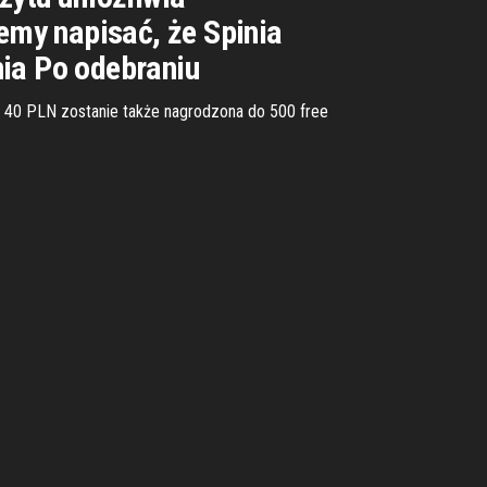
my napisać, że Spinia
nia Po odebraniu
 40 PLN zostanie także nagrodzona do 500 free