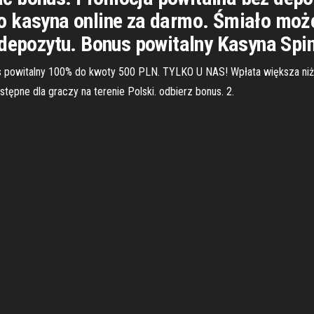
o kasyna online za darmo. Śmiało może
 depozytu. Bonus powitalny Kasyna Spi
s powitalny 100% do kwoty 500 PLN. TYLKO U NAS! Wpłata większa niż
tępne dla graczy na terenie Polski. odbierz bonus. 2.