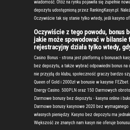
wiadomość. Otóż na rynku pojawiła się zupełnie nowa
depozytu udostępnioną przez RankingKasyn.pl. Nale
Oczywiście tak się stanie tylko wtedy, jeśli kasyno 
Oczywiście z tego powodu, bonus be
jakie może spowodować w bilansie 
rejestracyjny działa tylko wtedy, g
Casino Bonus - strona jest platformą o bonusach kas
bez depozytu, a także wybrać odpowiedni bonus na d
nie przyjdą do klubu, społeczność graczy bardzo s
Queen of Gold i 2000zł w bonusie w kasynie FEZbet.
Energy Casino. 500PLN oraz 150 Darmowych obrotow
Darmowe bonusy bez depozytu - kasyna online i bu
Darmowe bonusy kasynowe 2020 bez wymaganego depoz
własnych pieniędzy. Kasyno bez depozytu ma jednak
Większość ze znanych nam kasyn nie oferuje bonusu 