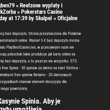
gben79 » Reelzone wypłaty i
ekZorba » Pokerstars Casino
y at 17:39 by Skalpel » Oficjalne
mocji bez depozytu. Strona przeznaczona dla Polaków
 automatach online. Ważne! 5 € bez depozytu można
talu PlayBestCasino.net, w przeciwnym razie nie
ju pokochali takie produkcje jak karty online na
mię bez depozytu, a to jeszcze nie wszystko. STS
ee Spinia - 30 spinów za darmo na start Slottica -
powitalnych free spinów Betamo - 20 darmowych
 przypadkach stanowi element decyzyjny dla
 niego powrócimy.
asynie Spinia. Aby je
zytu umożliwia